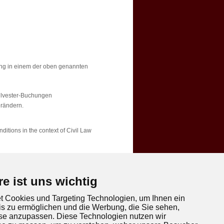
lung in einem der oben genannten
Silvester-Buchungen
erändern.
onditions in the context of Civil Law
re ist uns wichtig
 Cookies und Targeting Technologien, um Ihnen ein
E-mail:
5debow@wp.pl
is zu ermöglichen und die Werbung, die Sie sehen,
https://www.facebook.com/5Debow
sse anzupassen. Diese Technologien nutzen wir