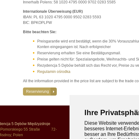
Innerhalb Polens: 58 1020 4795 0000 9702 0283 5585
Internationale Überweisung (EUR)
IBAN: PL 63 1020 4795 0000 9502 0283 5593
BIC: BPKOPLPW
Bitte beachten Sie:
Preisgarantie wird erst bestätigt, wenn die 30% Vorauszah
Konten eingegangen ist. Nach erfolgreicher
Reservierung erhalten Sie eine Bestätigungsmail.
Preise gelten nicht für: Spezialangebote, Weihnachts- und 
Rezydencja 5 Dębów behält sich das Recht vor, Preise zu v
Regulamin ośrodka
All the information provided in the price list are subject to the trade c
Reservierung
Ihre Privatsphä
Diese Website verwendet
dencja 5 Dębów Międzyzdroje
Tel.
+48 609 69 69 3
8
besseres Internet-Erlebn
a Pomorskiego 55 Straße 72-
+48 609 69 69 3
9 (Eng/De)
besser an Ihre Bedürfni
isdroy; Polen