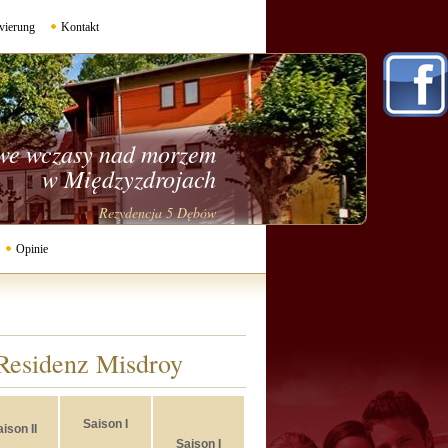
vierung
Kontakt
we wczasy nad morzem
w Międzyzdrojach
Rezydencja 5 Dębów
Opinie
 Residenz Misdroy
Saison I
ison II
Saison I