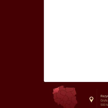
Rezy
Gryf
500 M