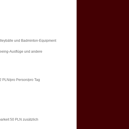
Volleybälle und Badminton-Equipment
tseeing-Ausflüge und andere
2 PLN/pro Person/pro Tag
arkeit 50 PLN zusätzlich