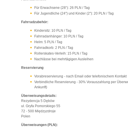
Für Erwachsene (28“): 26 PLN / Tag
Für Jugendliche (24") und Kinder (2"): 20 PLN / Tag
Fahrradzubehör:
Kindersitz: 10 PLN / Tag
Fahrradanhänger: 10 PLN / Tag
Helm: 5 PLN / Tag
Fahrradkorb: 2 PLN / Tag
Rollerskates-Verleih: 15 PLN / Tag
Nachlässe bei mehrtägigen Ausleihen
Reservierung
Vorabreservierung - nach Email oder telefonischem Kontakt
Verbindliche Reservierung - 30% Vorauszahlung per Überwe
Ankunft)
Überweisungsdetails:
Rezydencja 5 Dębów
ul. Gryfa Pomorskiego 55
72 - 500 Międzyzdroje
Polen
Überweisungen (PLN):