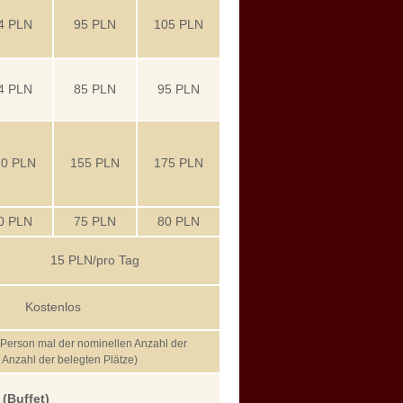
4 PLN
95 PLN
105 PLN
4 PLN
85 PLN
95 PLN
20 PLN
155 PLN
175 PLN
0 PLN
75 PLN
80 PLN
15 PLN/pro Tag
Kostenlos
 Person mal der nominellen Anzahl der
Anzahl der belegten Plätze)
 (Buffet)