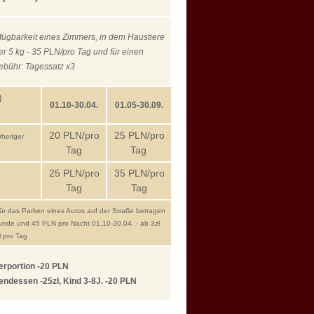
rfügbarkeit eines Zimmers, in dem Haustiere
r 5 kg - 35 PLN/pro Tag und für einen
gebühr: Tagessatz x3
)
01.10-30.04.
01.05-30.09.
20 PLN/pro
25 PLN/pro
rheriger
Tag
Tag
25 PLN/pro
35 PLN/pro
Tag
Tag
für das Parken eines Autos auf der Straße betragen
tunde und 45 PLN pro Nacht 01.10-30.04. - ab 3zł
 pro Tag
erportion -20 PLN
ndessen -25zł, Kind 3-8J. -20 PLN