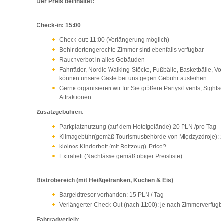
Der Preis beinhaltet:
Check-in: 15:00
Check-out: 11:00 (Verlängerung möglich)
Behindertengerechte Zimmer sind ebenfalls verfügbar
Rauchverbot in alles Gebäuden
Fahrräder, Nordic-Walking-Stöcke, Fußbälle, Basketbälle, 
können unsere Gäste bei uns gegen Gebühr ausleihen
Gerne organisieren wir für Sie größere Partys/Events, Sigh
Attraktionen.
Zusatzgebühren:
Parkplatznutzung (auf dem Hotelgelände) 20 PLN /pro Tag
Klimagebühr(gemäß Tourismusbehörde von Międzyzdroje): 
kleines Kinderbett (mit Bettzeug): Price?
Extrabett (Nachlässe gemäß obiger Preisliste)
Bistrobereich (mit Heißgetränken, Kuchen & Eis)
Bargeldtresor vorhanden: 15 PLN / Tag
Verlängerter Check-Out (nach 11:00): je nach Zimmerverfügb
Fahrradverleih: