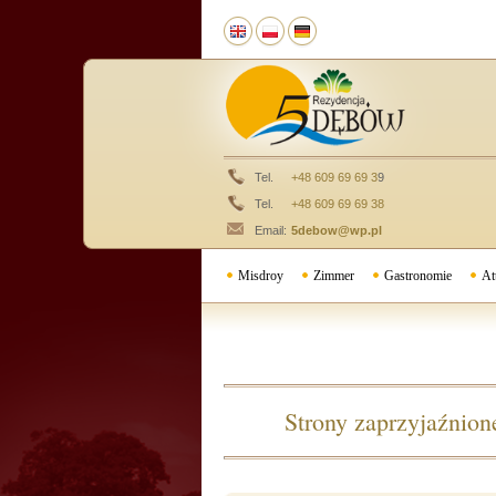
Tel.
+48 609 69 69 3
9
Tel.
+48 609 69 69 38
Email:
5debow@wp.pl
Misdroy
Zimmer
Gastronomie
At
Strony zaprzyjaźnion