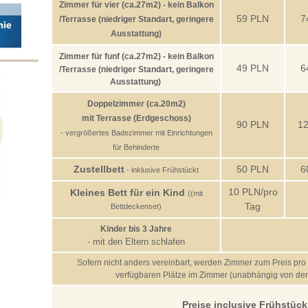
Zimmer für vier
(ca.27m2) - kein Balkon
59
PLN
7
/Terrasse (niedriger Standart, geringere
Ausstattung)
Zimmer für funf
(ca.27m2) -
kein Balkon
49 PLN
6
/Terrasse (niedriger Standart, geringere
Ausstattung)
Doppelzimmer (ca.20m2)
mit Terrasse (Erdgeschoss)
90 PLN
1
- vergrößertes Badezimmer mit Einrichtungen
für Behinderte
Zustellbett
50 PLN
6
- inklusive Frühstückt
10 PLN/pro
Kleines Bett für ein Kind
((mit
Tag
Bettdeckenset)
Kinder bis 3 Jahre
- mit den Eltern schlafen
Sofern nicht anders vereinbart, werden Zimmer zum Preis pro
verfügbaren Plätze im Zimmer (unabhängig von der 
Preise inclusive Frühstück