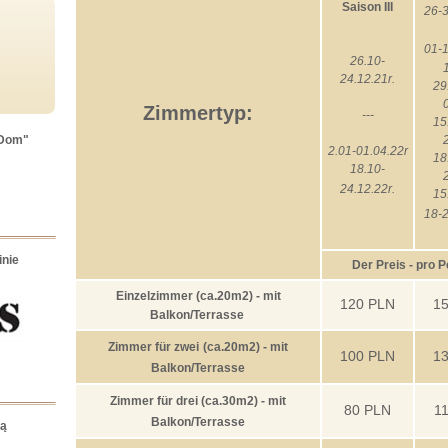
Saison III
26-3
0
1-1
26.10-
24.12.21r.
29
Zimmertyp:
---
15
 Dom"
2.01-01.04.22r
18
18.10-
24.12.22r.
15
18-2
inie
Der Preis - pro P
Einzelzimmer (ca.20m2) - mit
120
PLN
1
Balkon/Terrasse
Zimmer für zwei
(ca.20m2)
- mit
100 PLN
1
Balkon/Terrasse
Zimmer für drei
(ca.30m2)
- mit
80 PLN
1
Balkon/Terrasse
są