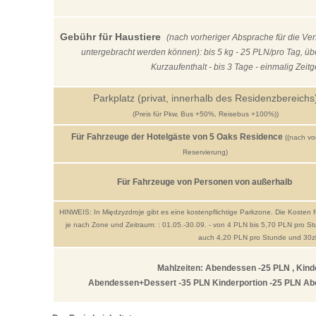
Gebühr für Haustiere
(nach vorheriger Absprache für die Ve
untergebracht werden können): bis 5 kg - 25 PLN/pro Tag, übe
Kurzaufenthalt - bis 3 Tage - einmalig Zeit
Parkplatz (privat, innerhalb des Residenzbereichs
(Preis für Pkw, Bus +50%, Reisebus +100%))
Für Fahrzeuge der Hotelgäste von 5 Oaks Residence
((nach vo
Reservierung)
Für Fahrzeuge von Personen von außerhalb
HINWEIS: In Międzyzdroje gibt es eine kostenpflichtige Parkzone. Die Kosten 
je nach Zone und Zeitraum: : 01.05.-30.09. - von 4 PLN bis 5,70 PLN pro S
auch 4,20 PLN pro Stunde und 30zł
Mahlzeiten: Abendessen -25
PLN
, Kind
Abendessen+Dessert -35
PLN
Kinderportion -25
PLN
Abe