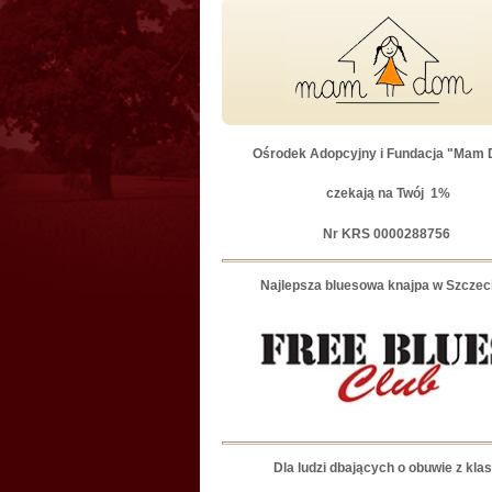
Ośrodek Adopcyjny i Fundacja "Mam
czekają na Twój
1%
Nr KRS 0000288756
Najlepsza bluesowa knajpa w Szczec
Dla ludzi dbających o obuwie z kla