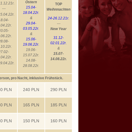
Ostern
1.12.21r.
TOP
15.04-
---
Weihnnachten
18.04.22r.
5.04.22r.
&
24-26.12.21r.
18.04-
29.04-
---
.04.22r.
03.05.22r.
New Year
03.05-
&
.06.22r.
31.12-
15.06-
28.08-
02.01.22r.
19.06.22r.
.10.22r.
&
19.06-
27.02-
15.07-
15.07.22r.
.04.22r.
14.08.22r.
14.08-
9.04.22r.
28.08.22r.
erson, pro Nacht, inklusive Frühstück.
50 PLN
240 PLN
290 PLN
30 PLN
165 PLN
185 PLN
10 PLN
150 PLN
160 PLN